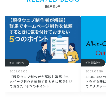
関連記事
#WEB制作
#WEB制作
2023.03.28
2025.05.08
All-in-On
【現役ウェブ制作者が解説】群馬でホー
トをする際に「O
ムページ制作を依頼するときに気を付け
てエクスポ
ておきたい5つのポイント