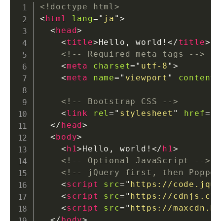
<!doctype html>
<
html
lang
=
"
ja
"
>
<
head
>
<
title
>
Hello, world!
</
title
>
<!-- Required meta tags -->
<
meta
charset
=
"
utf-8
"
>
<
meta
name
=
"
viewport
"
content
<!-- Bootstrap CSS -->
<
link
rel
=
"
stylesheet
"
href
=
"
</
head
>
<
body
>
<
h1
>
Hello, world!
</
h1
>
<!-- Optional JavaScript -->
<!-- jQuery first, then Poppe
<
script
src
=
"
https://code.jqu
<
script
src
=
"
https://cdnjs.cl
<
script
src
=
"
https://maxcdn.b
</
body
>