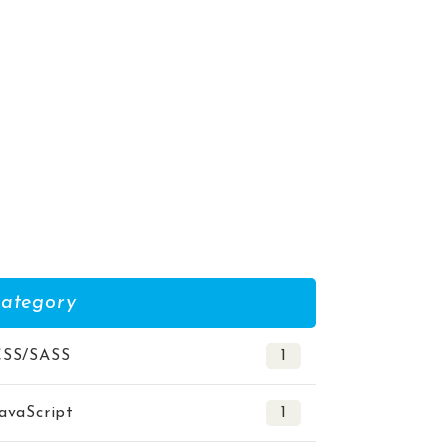
ategory
CSS/SASS
1
avaScript
1