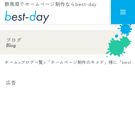
群馬県でホームページ制作ならbest-day
ブログ
Blog
ホーム
>
ブログ一覧
>
「ホームページ制作のキメテ」様に「best-
広告