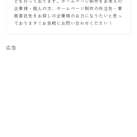
どを行っております。ホームページ制作をお考えの
企業様・個人の方、ホームページ制作の外注先・業
務委託先をお探しの企業様のお力になりたいと思っ
ております！お気軽にお問い合わせください！
広告