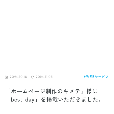
2024.10.18
2024.11.03
#WEBサービス
「ホームページ制作のキメテ」様に
「best-day」を掲載いただきました。