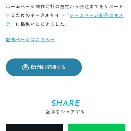
ホームページ制作会社の選定から発注までをサポート
するためのポータルサイト「
ホームページ制作のキメ
テ
」に掲載いただきました。
記事ページはこちら→
SHARE
記事をシェアする