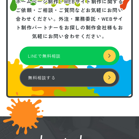
ホームページ制作・WEBサイト制作に関する
ご依頼・ご相談・ご質問などお気軽にお問い
合わせください。
外注・業務委託・WEBサイ
ト制作パートナーを
お探しの制作会社様もお
気軽にお問い合わせください。
LINEで無料相談
無料相談する