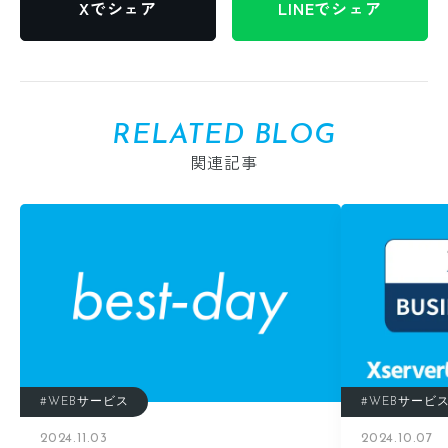
Xでシェア
LINEでシェア
RELATED BLOG
関連記事
#WEBサービス
#WEBサービ
2024.11.03
2024.10.07