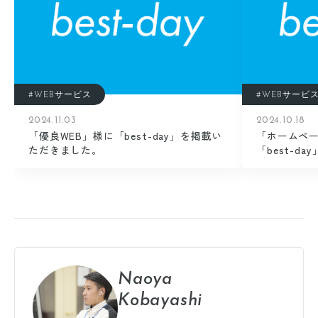
#WEBサービス
#WEBサービ
2024.11.03
2024.10.18
「優良WEB」様に「best-day」を掲載い
「ホームペ
ただきました。
「best-d
Naoya
Kobayashi