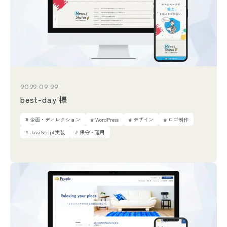
2022.09.29
best-day 様
# 企画・ディレクション
# WordPress
# デザイン
# ロゴ制作
# JavaScript実装
# 保守・運用