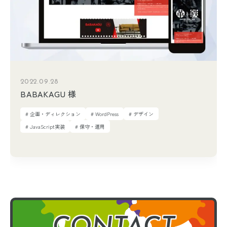
2022.09.28
BABAKAGU 様
# 企画・ディレクション
# WordPress
# デザイン
# JavaScript実装
# 保守・運用