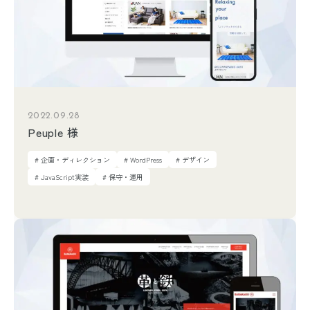
2022.09.28
Peuple 様
# 企画・ディレクション
# WordPress
# デザイン
# JavaScript実装
# 保守・運用