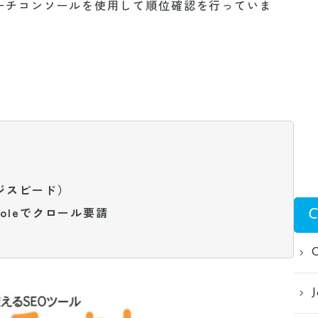
e サーチコンソールを使用して順位確認を行っていま
ージスピード）
nsoleでクロール要請
C
J