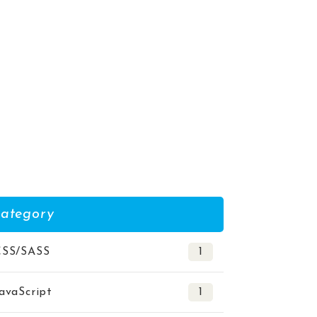
ategory
CSS/SASS
1
avaScript
1